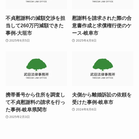
不貞慰謝料の減額交渉を担
慰謝料を請求された際の合
当して260万円減額できた
意書作成と求償権行使のケ
事例-大垣市
ース-岐阜市
2025年6月5日
2025年4月9日
携帯番号から住所を調査し
夫側から離婚訴訟の依頼を
て不貞慰謝料の請求を行っ
受けた事例-岐阜市
た事例-岐阜県関市
2024年8月6日
2025年2月3日