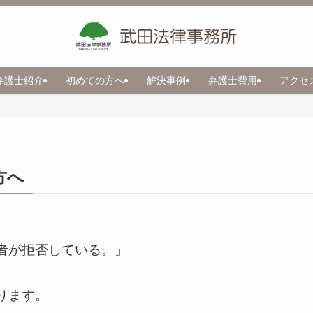
弁護士紹介
初めての方へ
解決事例
弁護士費用
アクセ
方へ
者が拒否している。」
ります。