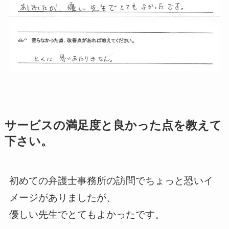
サービスの満足度と良かった点を教えて
下さい。
初めての弁護士事務所の訪問でちょっと恐いイ
メージがありましたが、
優しい先生でとてもよかったです。