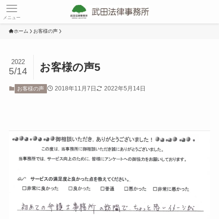
メニュー
ホーム
お客様の声
2022
お客様の声5
5/14
2018年11月7日
2022年5月14日
お客様の声