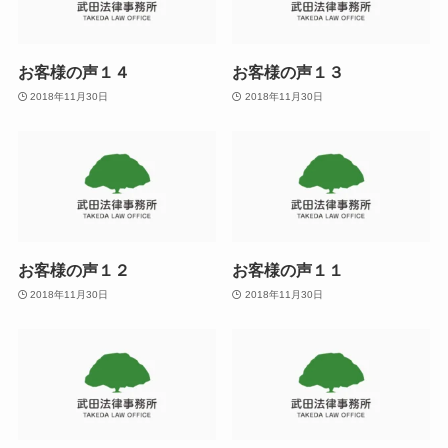
お客様の声１４
お客様の声１３
2018年11月30日
2018年11月30日
お客様の声１２
お客様の声１１
2018年11月30日
2018年11月30日