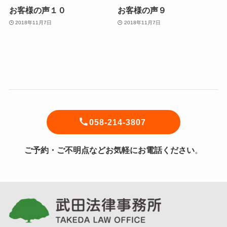
お客様の声１０
お客様の声９
2018年11月7日
2018年11月7日
058-214-3807
ご予約・ご不明点などお気軽にお電話ください
。