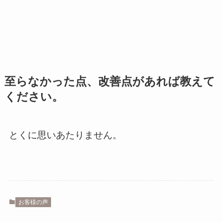
至らなかった点、改善点があれば教えて
ください。
とくに思いあたりません。
お客様の声